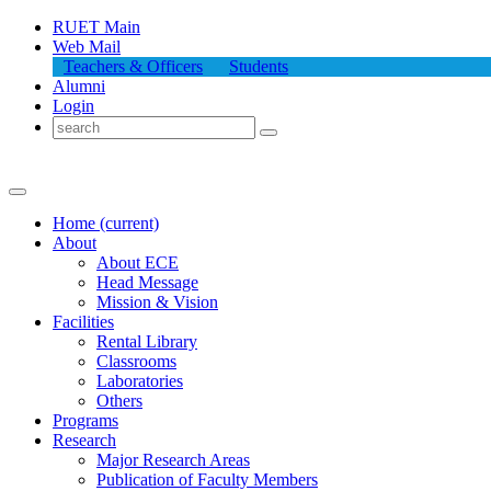
RUET Main
Web Mail
Teachers & Officers
Students
Alumni
Login
Home
(current)
About
About
ECE
Head Message
Mission & Vision
Facilities
Rental Library
Classrooms
Laboratories
Others
Programs
Research
Major Research Areas
Publication
of
Faculty Members