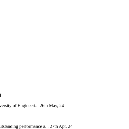
4
rsity of Engineeri...
26th May, 24
tstanding performance a...
27th Apr, 24