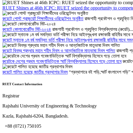
RUET Shines at 46th ICPC: RUET seized the opportunity to compete in
রুয়েটে পোস্ট গ্রাজুয়েট শিক্ষার্থীদের ওরিয়েন্টেশন অনুষ্ঠিত
রাজশাহী প্রকৌশল ও প্রযুক্তি বিশ
রুয়েটে কোলাবোরেটিভ মিট-২০২৪
রাজশাহী প্রকৌশল ও প্রযুক্তি বিশ্ববিদ্যালয় (রুয়েট)...
রুয়েটে স্নাতক ১ম বর্ষ সমন্বিত ভর্তি পরীক্ষা নিয়ে আইনশৃঙ্খলা রক্ষাকারী বাহিনীর সাথে সমন্
রুয়েটে বিনম্র শ্রদ্ধায় মহান শহীদ দিবস ও আর্ন্তজাতিক মাতৃভাষা দিবস পালিত
রাজশাহী প্
রুয়েটকে দেশের প্রথম গবেষণাভিত্তিক স্মার্ট বিশ্ববিদ্যালয় হিসেবে গড়ে তোলা হবে
রুয়েটক
রুয়েটে পালিত হয়েছে জাতীয় গ্রন্থাগার দিবস
“গ্রন্থাগারে বই পড়ি,স্মার্ট বাংলাদেশ গড়ি” প
RUET Contact Information
Registrar
Rajshahi University of Engineering & Technology
Kazla, Rajshahi-6204, Bangladesh.
+88 (0721) 750105