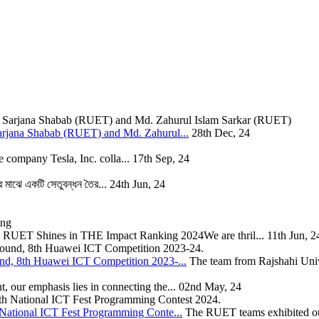
arjana Shabab (RUET) and Md. Zahurul...
28th Dec, 24
 company Tesla, Inc. colla...
17th Sep, 24
ার মাঝে একটি সেতুবন্ধন তৈর...
24th Jun, 24
RUET Shines in THE Impact Ranking 2024We are thril...
11th Jun, 2
nd, 8th Huawei ICT Competition 2023-...
The team from Rajshahi Unive
t, our emphasis lies in connecting the...
02nd May, 24
National ICT Fest Programming Conte...
The RUET teams exhibited ou