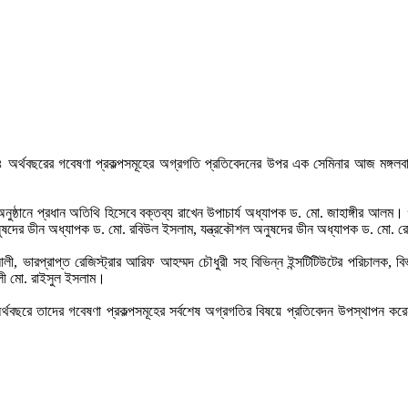
র্থবছরের গবেষণা প্রকল্পসমূহের অগ্রগতি প্রতিবেদনের উপর এক সেমিনার আজ মঙ্গলবার সক
ুষ্ঠানে প্রধান অতিথি হিসেবে বক্তব্য রাখেন উপাচার্য অধ্যাপক ড. মো. জাহাঙ্গীর আল
ুষদের ডীন অধ্যাপক ড. মো. রবিউল ইসলাম, যন্ত্রকৌশল অনুষদের ডীন অধ্যাপক ড. মো. রো
ভারপ্রাপ্ত রেজিস্ট্রার আরিফ আহম্মদ চৌধুরী সহ বিভিন্ন ইন্সটিটিউটের পরিচালক, বিভাগীয় 
শলী মো. রাইসুল ইসলাম।
বছরে তাদের গবেষণা প্রকল্পসমূহের সর্বশেষ অগ্রগতির বিষয়ে প্রতিবেদন উপস্থাপন করেন