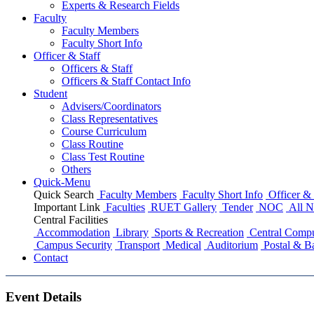
Experts & Research Fields
Faculty
Faculty Members
Faculty Short Info
Officer & Staff
Officers & Staff
Officers & Staff Contact Info
Student
Advisers/Coordinators
Class Representatives
Course Curriculum
Class Routine
Class Test Routine
Others
Quick-Menu
Quick Search
Faculty Members
Faculty Short Info
Officer & 
Important Link
Faculties
RUET Gallery
Tender
NOC
All N
Central Facilities
Accommodation
Library
Sports & Recreation
Central Compu
Campus Security
Transport
Medical
Auditorium
Postal & B
Contact
Event Details