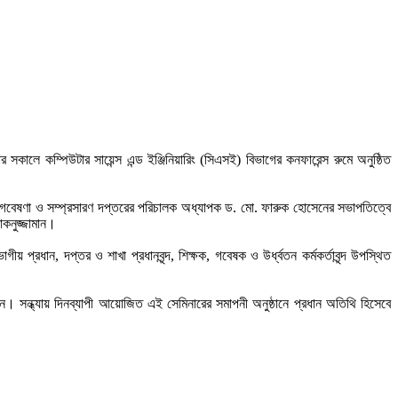
ালে কম্পিউটার সায়েন্স এন্ড ইঞ্জিনিয়ারিং (সিএসই) বিভাগের কনফারেন্স রুমে অনুষ্ঠিত
ম। গবেষণা ও সম্প্রসারণ দপ্তরের পরিচালক অধ্যাপক ড. মো. ফারুক হোসেনের সভাপতিত্বে
কনুজ্জামান।
প্রধান, দপ্তর ও শাখা প্রধানবৃন্দ, শিক্ষক, গবেষক ও উর্ধ্বতন কর্মকর্তাবৃন্দ উপস্থিত
। সন্ধ্যায় দিনব্যাপী আয়োজিত এই সেমিনারের সমাপনী অনুষ্ঠানে প্রধান অতিথি হিসেবে