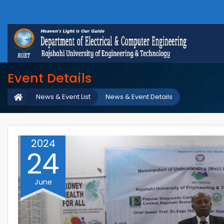
Event Details
News & Event List
News & Event Details
2024
24
June