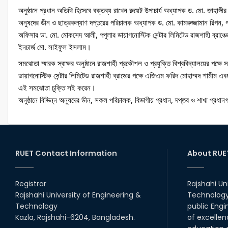
অনুষ্ঠানে প্রধান অতিথি হিসেবে বক্তব্য রাখেন রুয়েট উপাচার্য অধ্যাপক ড. মো. জাহাঙ্
অনুষদের ডীন ও ছাত্রকল্যাণ দপ্তরের পরিচালক অধ্যাপক ড. মো. কামরুজ্জামান রিপন, 
অফিসার ডা. মো. মোকসেদ আলী, পপুলার ডায়াগনোস্টিক সেন্টার লিমিটেড রাজশাহী ব্রাঞ্চ
ইনচার্জ মো. সাইফুল ইসলাম।
সমঝোতা স্মারক স্বাক্ষর অনুষ্ঠানে রাজশাহী প্রকৌশল ও প্রযুক্তি বিশ্ববিদ্যালয়ের পক্ষ
ডায়াগনোস্টিক সেন্টার লিমিটেড রাজশাহী ব্রাঞ্চের পক্ষে এজিএম ফরিদ মোহাম্মদ শামীম এ
এই সমঝোতা চুক্তি সই করেন। 
অনুষ্ঠানে বিভিন্ন অনুষদের ডীন, সকল পরিচালক, বিভাগীয় প্রধান, দপ্তর ও শাখা প্রধানগণ, শ
RUET Contact Information
About RUE
Registrar
Rajshahi Un
Rajshahi University of Engineering &
Technology 
Technology
public Engi
Kazla, Rajshahi-6204, Bangladesh.
of excellen