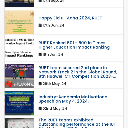
17th Sep, 24
Happy Eid ul-Adha 2024, RUET
17th Jun, 24
RUET Ranked 601 - 800 in Times
Higher Education Impact Ranking
11th Jun, 24
RUET team secured 2nd place in
Network Track 2 in the Global Round,
8th Huawei ICT Competition 2023-...
26th May, 24
Industry-Academia Motivational
Speech on May 4, 2024.
02nd May, 24
The RUET teams exhibited
outstanding performance at the IUT