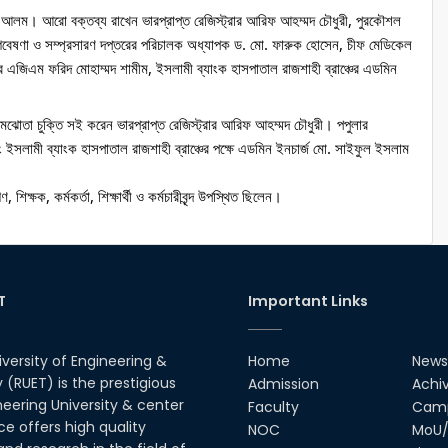
গীর আলম। আরো বক্তব্য রাখেন ভারপ্রাপ্ত রেজিস্ট্রার আরিফ আহম্মদ চৌধুরী, পুরকৌশল 
গবেষণা ও সম্প্রসারণ দপ্তরের পরিচালক অধ্যাপক ড. মো. ফারুক হোসেন, চীফ মেডিকেল 
ের এজিএম ফরিদ মোহাম্মদ শামীম, ইসলামী ব্যাংক হাসপাতাল রাজশাহী ব্রাঞ্চের এডমিন 
ে সমঝোতা চুক্তি সই করেন ভারপ্রাপ্ত রেজিস্ট্রার আরিফ আহম্মদ চৌধুরী। পপুলার 
বং ইসলামী ব্যাংক হাসপাতাল রাজশাহী ব্রাঞ্চের পক্ষে এডমিন ইনচার্জ মো. সাইফুল ইসলাম 
িক্ষক, কর্মকর্তা, শিক্ষার্থী ও কর্মচারীবৃন্দ উপস্থিত ছিলেন।
T
Important Links
iversity of Engineering &
Home
News
(RUET) is the prestigious
Admission
Achi
neering University & center
Faculty
Camp
ce offers high quality
NOC
MoU/