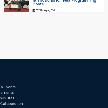
11th National ICT Fest Programming
Conte...
27th Apr, 24
RUET Shines at 46th ICPC: RUET
seized the opportunity to compete in
this 46th global final round.
19th Apr, 24
রুয়েটে পোস্ট গ্রাজুয়েট শিক্ষার্থীদের ওরিয়েন্টেশন অনুষ্ঠিত
01st Apr, 24
রুয়েটে কোলাবোরেটিভ মিট-২০২৪
20th Mar, 24
 & Events
রুয়েটে স্নাতক ১ম বর্ষ সমন্বিত ভর্তি পরীক্ষা নিয়ে আইনশৃঙ্খলা
রক্ষাকারী বাহিনীর সাথে সমন্বয় সভা অনুষ্ঠ...
vements
28th Feb, 24
us Lifes
Collaboration